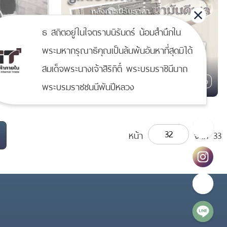
ธ สถิตอยู่ในใจตราบนิรันดร์ น้อมสำนึกใน
พระมหากรุณาธิคุณเป็นล้นพ้นอันหาที่สุดมิได้
สมเด็จพระนางเจ้าสิริกิติ์ พระบรมราชินีนาถ
01/03/2548
0
1
น์โหลด
ครั้ง
ดาวน์โหลด
ครั้ง
ดู
2
ครั้ง
พระบรมราชชนนีพันปีหลวง
หน้า
จาก
33