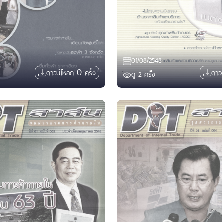
01/08/2548
0
ดาวน์โหลด
ครั้ง
ดาว
ดู
2
ครั้ง