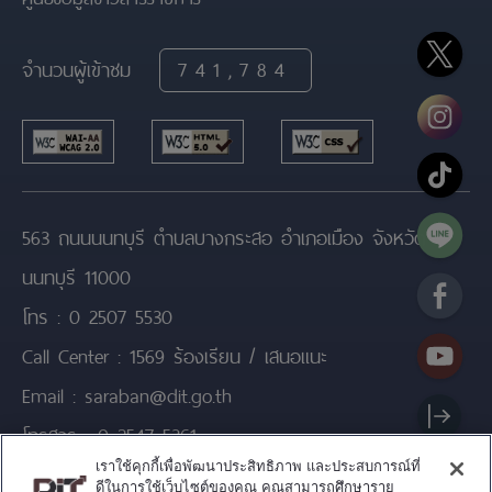
จำนวนผู้เข้าชม
741,784
563 ถนนนนทบุรี ตำบลบางกระสอ อำเภอเมือง จังหวัด
นนทบุรี 11000
โทร :
0 2507 5530
Call Center :
1569 ร้องเรียน / เสนอแนะ
Email :
saraban@dit.go.th
โทรสาร :
0 2547 5361
เราใช้คุกกี้เพื่อพัฒนาประสิทธิภาพ และประสบการณ์ที่
ดีในการใช้เว็บไซต์ของคุณ คุณสามารถศึกษาราย