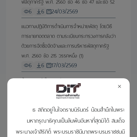
พัสดุภาครัฐ พ.ศ. 2560 ข้อ 46 ข้อ 47 และข้อ 52
6
6
24/03/2569
แนวทางปฏิบัติการดำเนินการจำหน่ายพัสดุ โดยวิธี
การขายทอดตลาด ตามระเบียบกระทรวงการคลังว่า
ด้วยการจัดซื้อจัดจ้างและการบริหารพัสดุภาครัฐ
พ.ศ. 2560 ข้อ 215 วรรคหนึ่ง (1)
6
6
17/03/2569
ซ้อมความเข้าใจเหตุแห่งการพิจารณาบอกเลิก
×
สัญญา หรือข้อตกลงตามมาตรา 103 วรรคหนึ่ง
(3) แห่งพระราชบัญญัติการจัดซื้อจัดจ้างและการ
ธ สถิตอยู่ในใจตราบนิรันดร์ น้อมสำนึกในพระ
บริหารพัสดุภาครัฐ พ.ศ. 2560
4
4
17/02/2569
มหากรุณาธิคุณเป็นล้นพ้นอันหาที่สุดมิได้ สมเด็จ
พระนางเจ้าสิริกิติ์ พระบรมราชินีนาถพระบรมราชชนนี
การแจ้งความประสงค์ในการขอส่งหรือโอนข้อมูล