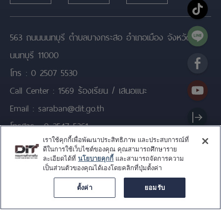
563 ถนนนนทบุรี ตำบลบางกระสอ อำเภอเมือง จังหวัด
นนทบุรี 11000
โทร :
0 2507 5530
Call Center :
1569 ร้องเรียน / เสนอแนะ
Email :
saraban@dit.go.th
โทรสาร :
0 2547 5361
เราใช้คุกกี้เพื่อพัฒนาประสิทธิภาพ และประสบการณ์ที่
ดีในการใช้เว็บไซต์ของคุณ คุณสามารถศึกษาราย
สงวนลิขสิทธิ์ © 2025 กรมการค้าภายใน
ละเอียดได้ที่
นโยบายคุกกี้
และสามารถจัดการความ
TOP
เงื่อนไขการใช้งานเว็บไซต์
นโยบายเว็บไซต์
เป็นส่วนตัวของคุณได้เองโดยคลิกที่ปุ่มตั้งค่า
นโยบายการคุ้มครองข้อมูลส่วนบุคคล
ตั้งค่า
ยอมรับ
นโยบายการรักษาความมั่นคงปลอดภัยของเว็บไซต์
DIT Chat Service ยินด
การปฏิเสธความรับผิดชอบ