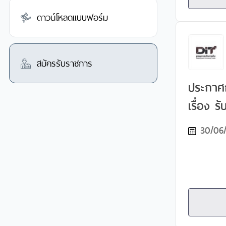
ตำแหน่ง
ดาวน์โหลดแบบฟอร์ม
บัญชี ก
สถานที่
กับการส
สมัครรับราชการ
ประกาศ
เรื่อง รับสมัครสอบแข่งขัน
เพื่อบรร
30/06
เข้ารับ
วิชาการช
และตำแห
ตวงวัดป