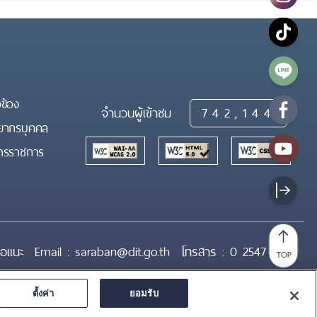
วข้อง
จำนวนผู้เข้าชม
742,144
ยากรบุคคล
วสารราชการ
นอแนะ
Email :
saraban@dit.go.th
โทรสาร :
0 2547 5361
TOP
ตั้งค่า
ยอมรับ
สอบถามข้อมูล
รักษาความมั่นคงปลอดภัยของเว็บไซต์