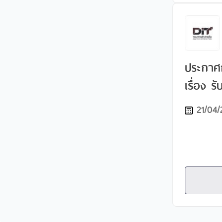
ประกาศ
เรื่อง รับสมัครสอบแข่งขัน
เพื่อบรร
21/04/
เข้ารับ
เจ้าพนั
งาน ตำแ
การพาณิช
ตำแหน่ง
ปฏิบัติง