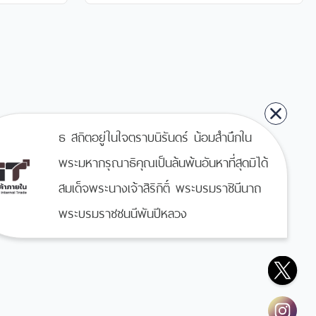
ละ
พนักงานพัสดุปฏิบัติงาน
พัสดุ
ธ สถิตอยู่ในใจตราบนิรันดร์ น้อมสำนึกใน
พระมหากรุณาธิคุณเป็นล้นพ้นอันหาที่สุดมิได้
สมเด็จพระนางเจ้าสิริกิติ์ พระบรมราชินีนาถ
พระบรมราชชนนีพันปีหลวง