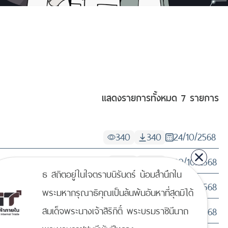
แสดงรายการทั้งหมด
7 รายการ
340
340
24/10/2568
165
165
20/10/2568
ธ สถิตอยู่ในใจตราบนิรันดร์ น้อมสำนึกใน
134
134
20/10/2568
พระมหากรุณาธิคุณเป็นล้นพ้นอันหาที่สุดมิได้
สมเด็จพระนางเจ้าสิริกิติ์ พระบรมราชินีนาถ
271
271
20/10/2568