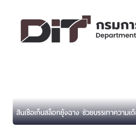
สินเชื่อเก็บสล็อกยุ้งฉาง ช่วยบรรเทาความเ