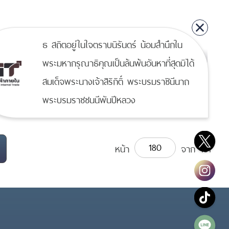
ธ สถิตอยู่ในใจตราบนิรันดร์ น้อมสำนึกใน
พระมหากรุณาธิคุณเป็นล้นพ้นอันหาที่สุดมิได้
ู้สมัครสอบ ตำแหน่ง เจ้าพนักงานชั่งตวงวัด
สมเด็จพระนางเจ้าสิริกิติ์ พระบรมราชินีนาถ
 4 มิ.ย.58)
พระบรมราชชนนีพันปีหลวง
หน้า
จาก
181