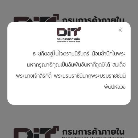
×
ธ สถิตอยู่ในใจตราบนิรันดร์ น้อมสำนึกในพระ
มหากรุณาธิคุณเป็นล้นพ้นอันหาที่สุดมิได้ สมเด็จ
โครงการลดราคาปุ๋ยและเคมีเกษตรเพื่อเกษตรกร
พระนางเจ้าสิริกิติ์ พระบรมราชินีนาถพระบรมราชชนนี
พันปีหลวง