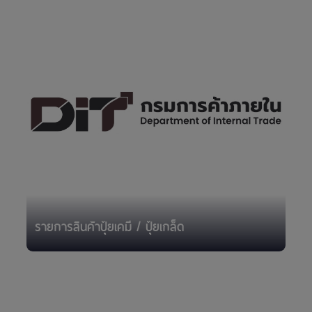
รายการสินค้าปุ๋ยเคมี / ปุ๋ยเกล็ด