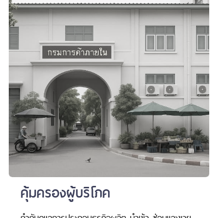
หน่วยงานที่เกียวข้อง
แผนผังเว็บไซต์
จำนวนผู้เข้าชม
1,903
81 หมู่ที่ 1 ต.โคกสว่าง อ.เมืองสระบุรี จ.สระบุรี 18000
โทร :
0-3621-1668
Call Center :
1569 ร้องเรียน / เสนอแนะ
Email :
saraburi@cbwmthai.org
คุ้มครองผู้บริโภค
โทรสาร :
0-3621-1668