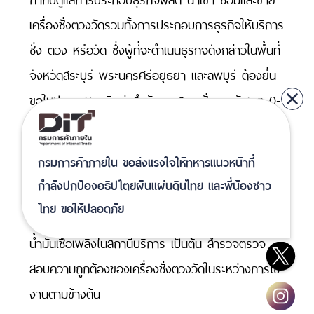
กำกับดูแลการประกอบธุรกิจผลิต นำเข้า ซ่อมและขาย
สงวนลิขสิทธิ์ © 2025 กรมการค้าภายใน
เครื่องชั่งตวงวัดรวมทั้งการประกอบการธุรกิจให้บริการ
เงื่อนไขการใช้งานเว็บไซต์
นโยบายเว็บไซต์
นโยบายการคุ้มครองข้อมูลส่วนบุคคล
ชั่ง ตวง หรือวัด ซึ่งผู้ที่จะดำเนินธุรกิจดังกล่าวในพื้นที่
นโยบายการรักษาความมั่นคงปลอดภัยของเว็บไซต์
จังหวัดสระบุรี พระนครศรีอยุธยา และลพบุรี ต้องยื่น
การปฏิเสธความรับผิดชอบ
ขอใบประกอบธุรกิจต่อสำนักงานสาขาชั่งตวงวัดเขต 0-
4 สระบุรี
กรมการค้าภายใน ขอส่งแรงใจให้ทหารแนวหน้าที่
ตรวจให้คำรับรองเครื่องชั่งตวงวัดที่ใช้ในทางพาณิช
กำลังปกป้องอธิปไตยผืนแผ่นดินไทย และพี่น้องชาว
ยกิจ เก็บค่าธรรมเนียม เก็บภาษี และที่ให้บริการ เช่น
ไทย ขอให้ปลอดภัย
เครื่องชั่งใน ตลาดสด ร้านค้า ซุบเปอร์มาเก็ต มาตรวัด
น้ำมันเชื้อเพลิงในสถานีบริการ เป็นต้น สำรวจตรวจ
สอบความถูกต้องของเครื่องชั่งตวงวัดในระหว่างการใช้
งานตามข้างต้น