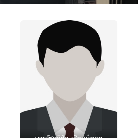
หน่วยงานที่เกียวข้อง
แผนผังเว็บไซต์
จำนวนผู้เข้าชม
2,021
123 หมู่4 ถนนเลย-เชียงคาน ต.จอมศรี อ.เชียงคาน จ.เลย
42110
โทร :
042-870806
Call Center :
1569 ร้องเรียน / เสนอแนะ
Email :
Loei28@outlook.co.th
โทรสาร :
042-870816