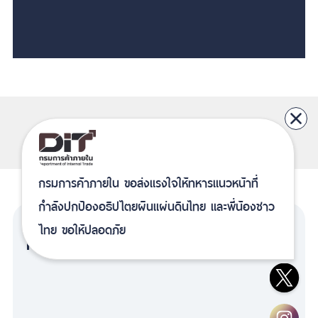
คลังภาพกิจกรรม
ดูทั้งหมด
กรมการค้าภายใน ขอส่งแรงใจให้ทหารแนวหน้าที่
กำลังปกป้องอธิปไตยผืนแผ่นดินไทย และพี่น้องชาว
ไทย ขอให้ปลอดภัย
ดาวน์โหลดเอกสาร
ดูทั้งหมด