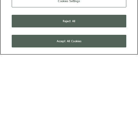
Cookies Settings
Reject All
TOP
Accept All Cookies
สำนักงานสาขาชั่งตวงวัด
เขต 1-2 ลำปาง
หน้าหลัก
บริการออนไลน์
ติดต่อหน่วยงาน