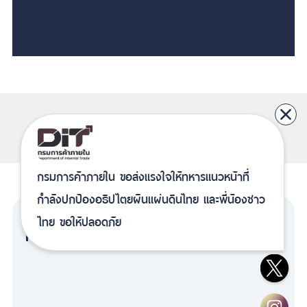
คลังภาพกิจกรรม
ดูทั้งหมด
กรมการค้าภายใน ขอส่งแรงใจให้ทหารแนวหน้าที่
กำลังปกป้องอธิปไตยผืนแผ่นดินไทย และพี่น้องชาว
ไทย ขอให้ปลอดภัย
ดาวน์โหลดเอกสาร
ดูทั้งหมด