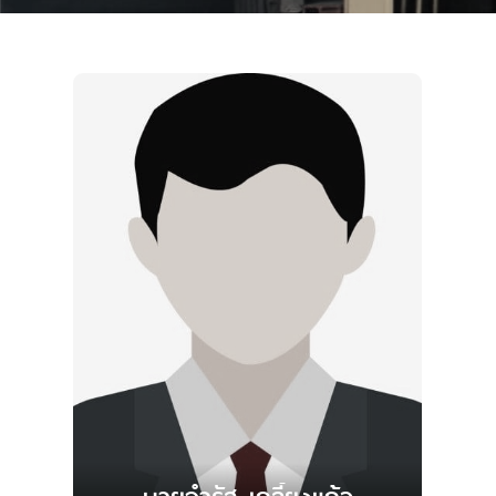
หน่วยงานที่เกียวข้อง
แผนผังเว็บไซต์
จำนวนผู้เข้าชม
1,862
38/6 หมู่ที่ 2 ถนนสายกาญจนบุรี-ด่านมะขามเตี้ย ต.ปาก
แพรก อ.เมืองกาญจนบุรี จ.กาญจนบุรี 71000
โทร :
0 3460 0383
Call Center :
1569 ร้องเรียน / เสนอแนะ
Email :
kan0-7@hotmail.com
โทรสาร :
0 3460 0383